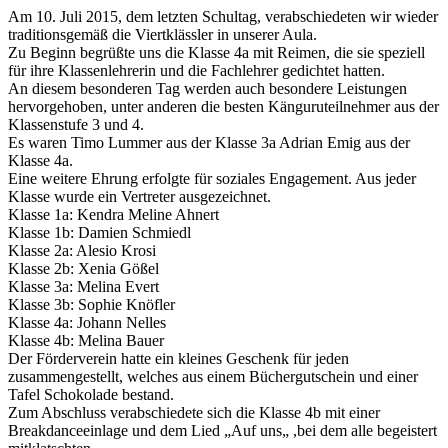
Am 10. Juli 2015, dem letzten Schultag, verabschiedeten wir wieder
traditionsgemäß die Viertklässler in unserer Aula.
Zu Beginn begrüßte uns die Klasse 4a mit Reimen, die sie speziell
für ihre Klassenlehrerin und die Fachlehrer gedichtet hatten.
An diesem besonderen Tag werden auch besondere Leistungen
hervorgehoben, unter anderen die besten Känguruteilnehmer aus der
Klassenstufe 3 und 4.
Es waren Timo Lummer aus der Klasse 3a Adrian Emig aus der
Klasse 4a.
Eine weitere Ehrung erfolgte für soziales Engagement. Aus jeder
Klasse wurde ein Vertreter ausgezeichnet.
Klasse 1a: Kendra Meline Ahnert
Klasse 1b: Damien Schmiedl
Klasse 2a: Alesio Krosi
Klasse 2b: Xenia Gößel
Klasse 3a: Melina Evert
Klasse 3b: Sophie Knöfler
Klasse 4a: Johann Nelles
Klasse 4b: Melina Bauer
Der Förderverein hatte ein kleines Geschenk für jeden
zusammengestellt, welches aus einem Büchergutschein und einer
Tafel Schokolade bestand.
Zum Abschluss verabschiedete sich die Klasse 4b mit einer
Breakdanceeinlage und dem Lied „Auf uns„ ,bei dem alle begeistert