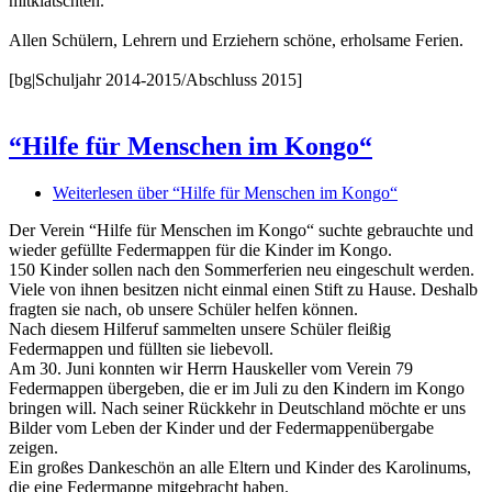
mitklatschten.
Allen Schülern, Lehrern und Erziehern schöne, erholsame Ferien.
[bg|Schuljahr 2014-2015/Abschluss 2015]
“Hilfe für Menschen im Kongo“
Weiterlesen
über “Hilfe für Menschen im Kongo“
Der Verein “Hilfe für Menschen im Kongo“ suchte gebrauchte und
wieder gefüllte Federmappen für die Kinder im Kongo.
150 Kinder sollen nach den Sommerferien neu eingeschult werden.
Viele von ihnen besitzen nicht einmal einen Stift zu Hause. Deshalb
fragten sie nach, ob unsere Schüler helfen können.
Nach diesem Hilferuf sammelten unsere Schüler fleißig
Federmappen und füllten sie liebevoll.
Am 30. Juni konnten wir Herrn Hauskeller vom Verein 79
Federmappen übergeben, die er im Juli zu den Kindern im Kongo
bringen will. Nach seiner Rückkehr in Deutschland möchte er uns
Bilder vom Leben der Kinder und der Federmappenübergabe
zeigen.
Ein großes Dankeschön an alle Eltern und Kinder des Karolinums,
die eine Federmappe mitgebracht haben.