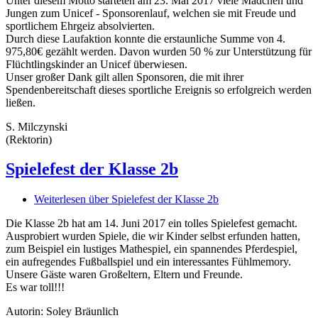
Unter diesem Motto starteten am 23. Mai 2017 viele Mädchen und
Jungen zum Unicef - Sponsorenlauf, welchen sie mit Freude und
sportlichem Ehrgeiz absolvierten.
Durch diese Laufaktion konnte die erstaunliche Summe von 4.
975,80€ gezählt werden. Davon wurden 50 % zur Unterstützung für
Flüchtlingskinder an Unicef überwiesen.
Unser großer Dank gilt allen Sponsoren, die mit ihrer
Spendenbereitschaft dieses sportliche Ereignis so erfolgreich werden
ließen.
S. Milczynski
(Rektorin)
Spielefest der Klasse 2b
Weiterlesen
über Spielefest der Klasse 2b
Die Klasse 2b hat am 14. Juni 2017 ein tolles Spielefest gemacht.
Ausprobiert wurden Spiele, die wir Kinder selbst erfunden hatten,
zum Beispiel ein lustiges Mathespiel, ein spannendes Pferdespiel,
ein aufregendes Fußballspiel und ein interessantes Fühlmemory.
Unsere Gäste waren Großeltern, Eltern und Freunde.
Es war toll!!!
Autorin: Soley Bräunlich