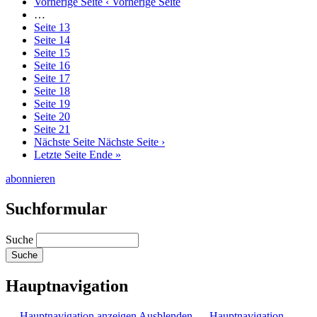
Vorherige Seite
‹ Vorherige Seite
…
Seite
13
Seite
14
Seite
15
Seite
16
Seite
17
Seite
18
Seite
19
Seite
20
Seite
21
Nächste Seite
Nächste Seite ›
Letzte Seite
Ende »
abonnieren
Suchformular
Suche
Hauptnavigation
— Hauptnavigation anzeigen
Ausblenden — Hauptnavigation