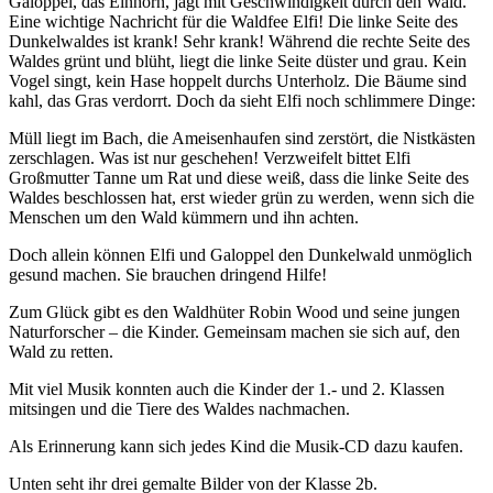
Galoppel, das Einhorn, jagt mit Geschwindigkeit durch den Wald.
Eine wichtige Nachricht für die Waldfee Elfi! Die linke Seite des
Dunkelwaldes ist krank! Sehr krank! Während die rechte Seite des
Waldes grünt und blüht, liegt die linke Seite düster und grau. Kein
Vogel singt, kein Hase hoppelt durchs Unterholz. Die Bäume sind
kahl, das Gras verdorrt. Doch da sieht Elfi noch schlimmere Dinge:
Müll liegt im Bach, die Ameisenhaufen sind zerstört, die Nistkästen
zerschlagen. Was ist nur geschehen! Verzweifelt bittet Elfi
Großmutter Tanne um Rat und diese weiß, dass die linke Seite des
Waldes beschlossen hat, erst wieder grün zu werden, wenn sich die
Menschen um den Wald kümmern und ihn achten.
Doch allein können Elfi und Galoppel den Dunkelwald unmöglich
gesund machen. Sie brauchen dringend Hilfe!
Zum Glück gibt es den Waldhüter Robin Wood und seine jungen
Naturforscher – die Kinder. Gemeinsam machen sie sich auf, den
Wald zu retten.
Mit viel Musik konnten auch die Kinder der 1.- und 2. Klassen
mitsingen und die Tiere des Waldes nachmachen.
Als Erinnerung kann sich jedes Kind die Musik-CD dazu kaufen.
Unten seht ihr drei gemalte Bilder von der Klasse 2b.