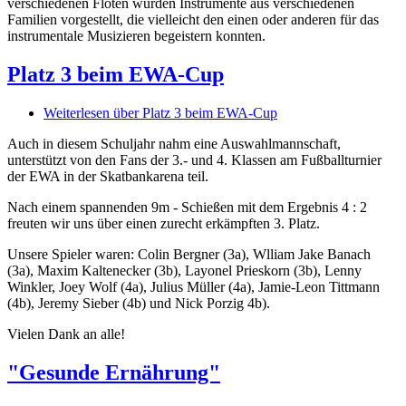
verschiedenen Flöten wurden Instrumente aus verschiedenen
Familien vorgestellt, die vielleicht den einen oder anderen für das
instrumentale Musizieren begeistern konnten.
Platz 3 beim EWA-Cup
Weiterlesen
über Platz 3 beim EWA-Cup
Auch in diesem Schuljahr nahm eine Auswahlmannschaft,
unterstützt von den Fans der 3.- und 4. Klassen am Fußballturnier
der EWA in der Skatbankarena teil.
Nach einem spannenden 9m - Schießen mit dem Ergebnis 4 : 2
freuten wir uns über einen zurecht erkämpften 3. Platz.
Unsere Spieler waren: Colin Bergner (3a), Wlliam Jake Banach
(3a), Maxim Kaltenecker (3b), Layonel Prieskorn (3b), Lenny
Winkler, Joey Wolf (4a), Julius Müller (4a), Jamie-Leon Tittmann
(4b), Jeremy Sieber (4b) und Nick Porzig 4b).
Vielen Dank an alle!
"Gesunde Ernährung"